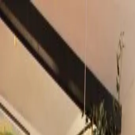
Home
Lokale Zaterdag
Ondernemers
Lutje Lokaal Ondernemers
Franchise met Lutje hart
Sponsor
Routes & Thema's
Over Lutje Lokaal
Cadeaukaart
Lid Worde