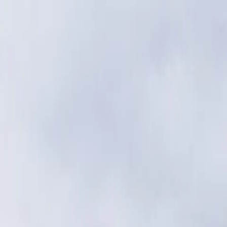
Home
Lokale Zaterdag
Ondernemers
Lutje Lokaal Ondernemers
Franchise met Lutje hart
Sponsor
Routes & Thema's
Over Lutje Lokaal
Cadeaukaart
Lid Worde