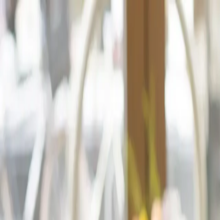
Home
Lokale Zaterdag
Ondernemers
Lutje Lokaal Ondernemers
Franchise met Lutje hart
Sponsor
Routes & Thema's
Over Lutje Lokaal
Cadeaukaart
Lid Worde